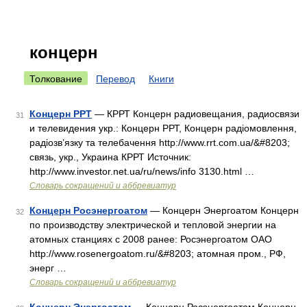
концерн
Толкование
Перевод
Книги
Концерн РРТ
— КРРТ Концерн радиовещания, радиосвязи
31
и телевидения укр.: Концерн РРТ, Концерн радіомовлення,
радіозв’язку та телебачення http://www.rrt.com.ua/&#8203;
связь, укр., Украина КРРТ Источник:
http://www.investor.net.ua/ru/news/info 3130.html …
Словарь сокращений и аббревиатур
Концерн Росэнергоатом
— Концерн Энергоатом Концерн
32
по производству электрической и тепловой энергии на
атомных станциях с 2008 ранее: Росэнергоатом ОАО
http://www.rosenergoatom.ru/&#8203; атомная пром., РФ,
энерг …
Словарь сокращений и аббревиатур