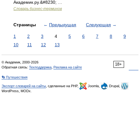
Академик.ру.&#8230; …
Словарь бизнес-терминов
Страницы
←
Предыдущая
Следующая
→
1
2
3
4
5
6
7
8
9
10
11
12
13
© Академик, 2000-2026
18+
Обратная связь:
Техподдержка
,
Реклама на сайте
👣 Путешествия
Экспорт словарей на сайты
, сделанные на PHP,
Joomla,
Drupal,
WordPress, MODx.