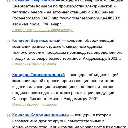
Концерн Энергоатом
— Концерн Росэнергоатом Концерн
33
Энергоатом Концерн по производству электрической и
тепловой энергии на атомных станциях с 2008 ранее:
Росэнергоатом ОАО http://www.rosenergoatom.ru/&#8203;
атомная пром., РФ, энерг …
Словарь сокращений и аббревиатур
Концерн Вертикальный
— концерн, объединяющий
34
компании разных отраслей, связанные единым
технологическим процессом производства определенного
продукта. Словарь бизнес терминов. Академик.ру. 2001 …
Словарь бизнес-терминов
Концерн Горизонтальный
— концерн, объединяющий
35
компании одной отрасли, производящие одно и то же
изделие или специализирующиеся на одних и тех же
стадиях производства, а также реализации продукции.
Словарь бизнес терминов. Академик.ру. 2001 …
Словарь бизнес-терминов
Концерн Координационный
— концерн, в котором
36
независимые друг от друга и самостоятельные в
юридическом отношении компании управляются из единого